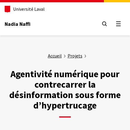
Aller
au
Université Laval
contenu
principal
Nadia Naffi
Ouvrir
Accueil
Projets
Agentivité numérique pour
contrecarrer la
désinformation sous forme
d’hypertrucage