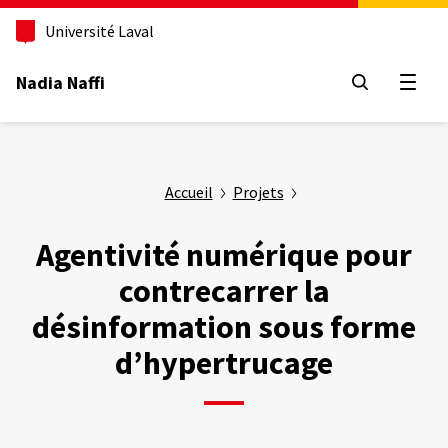
Aller
au
Université Laval
contenu
principal
Nadia Naffi
Ouvrir
Accueil
Projets
Agentivité numérique pour
contrecarrer la
désinformation sous forme
d’hypertrucage