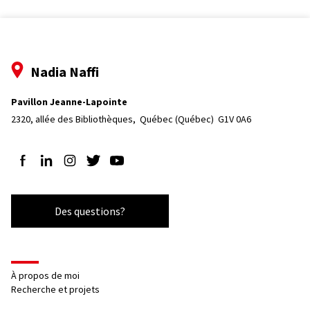
Nadia Naffi
Pavillon Jeanne-Lapointe
2320, allée des Bibliothèques, 
Québec (Québec)  G1V 0A6
Suivez-nous sur Facebook
Suivez-nous sur LinkedIn
Suivez-nous sur Instagram
Suivez-nous sur Twitter
Suivez-nous sur YouTube
Des questions?
À propos de moi
Recherche et projets