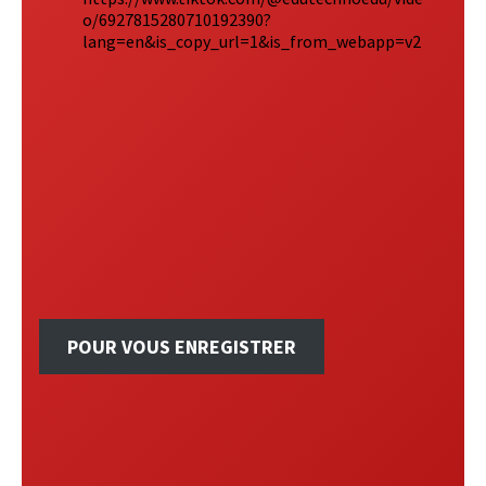
o/6927815280710192390?
lang=en&is_copy_url=1&is_from_webapp=v2
POUR VOUS ENREGISTRER