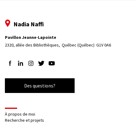
Nadia Naffi
Pavillon Jeanne-Lapointe
2320, allée des Bibliothèques, 
Québec (Québec)  G1V 0A6
Suivez-nous sur Facebook
Suivez-nous sur LinkedIn
Suivez-nous sur Instagram
Suivez-nous sur Twitter
Suivez-nous sur YouTube
Des questions?
À propos de moi
Recherche et projets