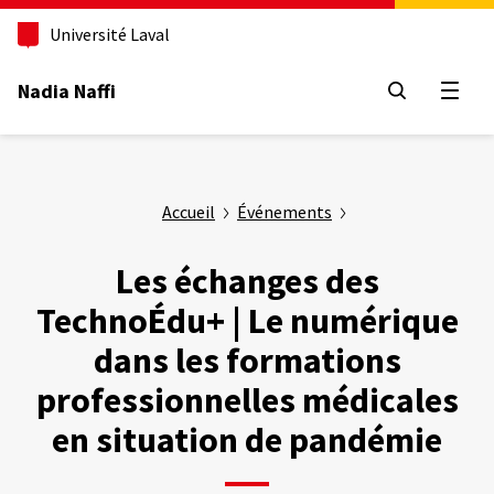
Aller
au
Université Laval
contenu
principal
Nadia Naffi
Ouvrir
Accueil
Événements
Les échanges des
TechnoÉdu+ | Le numérique
dans les formations
professionnelles médicales
en situation de pandémie