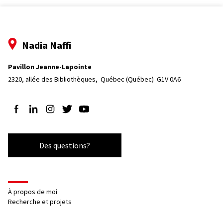
Nadia Naffi
Pavillon Jeanne-Lapointe
2320, allée des Bibliothèques, 
Québec (Québec)  G1V 0A6
Suivez-nous sur Facebook
Suivez-nous sur LinkedIn
Suivez-nous sur Instagram
Suivez-nous sur Twitter
Suivez-nous sur YouTube
Des questions?
À propos de moi
Recherche et projets