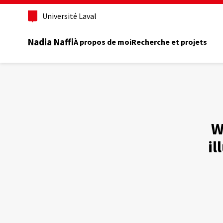
Aller
au
Université Laval
contenu
principal
Nadia Naffi
À propos de moi
Recherche et projets
W
il