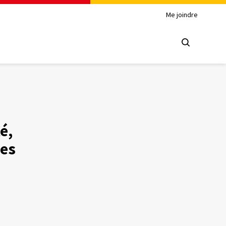
Me joindre
é,
des