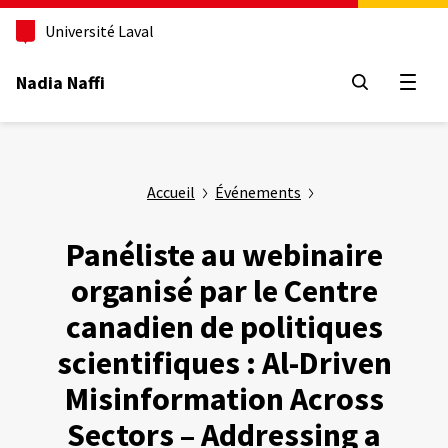
Aller
au
Université Laval
contenu
principal
Nadia Naffi
Ouvrir
Accueil
Événements
Panéliste au webinaire
organisé par le Centre
canadien de politiques
scientifiques : Al-Driven
Misinformation Across
Sectors – Addressing a