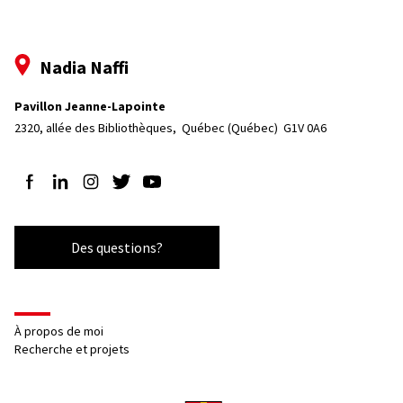
Nadia Naffi
Pavillon Jeanne-Lapointe
2320, allée des Bibliothèques, 
Québec (Québec)  G1V 0A6
Suivez-nous sur Facebook
Suivez-nous sur LinkedIn
Suivez-nous sur Instagram
Suivez-nous sur Twitter
Suivez-nous sur YouTube
Des questions?
À propos de moi
Recherche et projets