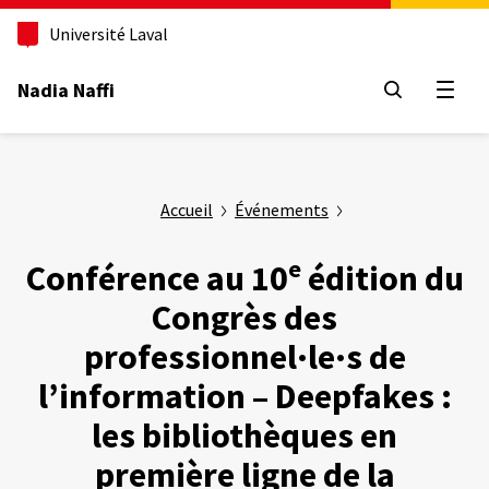
Aller
au
Université Laval
contenu
principal
Nadia Naffi
Ouvrir
Accueil
Événements
Conférence au 10ᵉ édition du
Congrès des
professionnel·le·s de
l’information – Deepfakes :
les bibliothèques en
première ligne de la