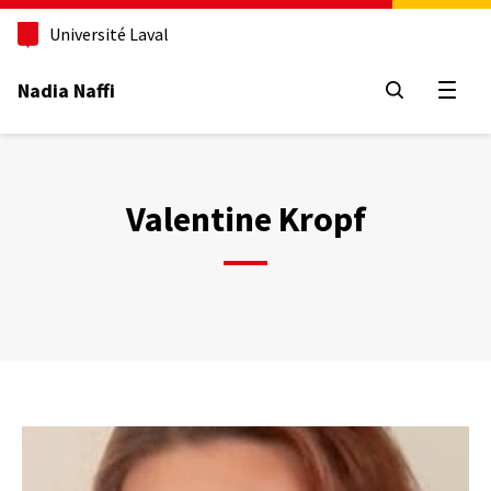
Aller
au
Université Laval
contenu
principal
Nadia Naffi
Ouvrir
Valentine Kropf