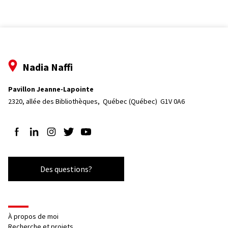
Nadia Naffi
Pavillon Jeanne-Lapointe
2320, allée des Bibliothèques, 
Québec (Québec)  G1V 0A6
Suivez-nous sur Facebook
Suivez-nous sur LinkedIn
Suivez-nous sur Instagram
Suivez-nous sur Twitter
Suivez-nous sur YouTube
Des questions?
À propos de moi
Recherche et projets