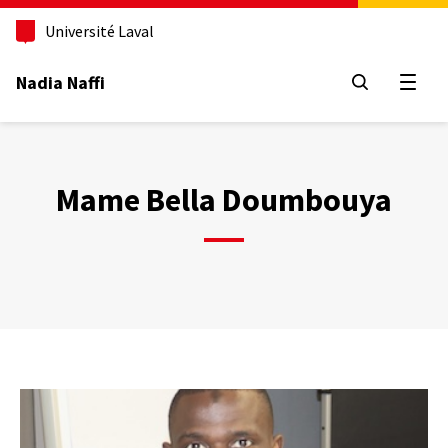
Aller
au
Université Laval
contenu
principal
Nadia Naffi
Ouvrir
Mame Bella Doumbouya