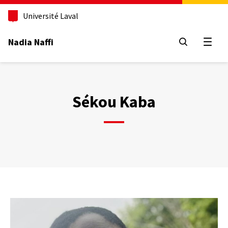
Aller
au
Université Laval
contenu
principal
Nadia Naffi
Ouvrir
Sékou Kaba