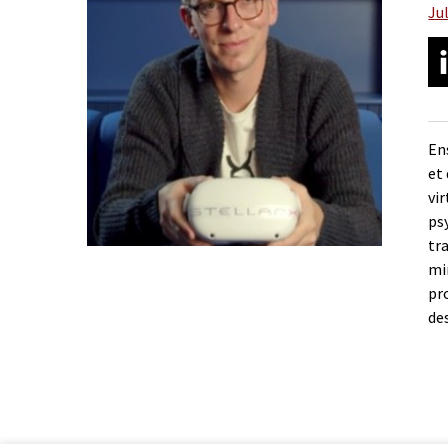
Ju
En
et
vi
ps
tr
mi
pr
de