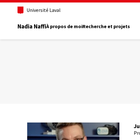
Aller
au
Université Laval
contenu
principal
Nadia Naffi
À propos de moi
Recherche et projets
Ju
Pr