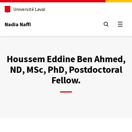
Aller
au
Université Laval
contenu
principal
Nadia Naffi
Ouvrir
Houssem Eddine Ben Ahmed,
ND, MSc, PhD, Postdoctoral
Fellow.