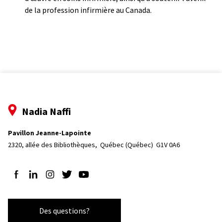
de la profession infirmière au Canada.
Nadia Naffi
Pavillon Jeanne-Lapointe
2320, allée des Bibliothèques, 
Québec (Québec)  G1V 0A6
Suivez-nous sur Facebook
Suivez-nous sur LinkedIn
Suivez-nous sur Instagram
Suivez-nous sur Twitter
Suivez-nous sur YouTube
Des questions?