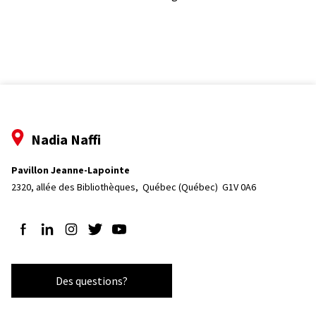
Nadia Naffi
Pavillon Jeanne-Lapointe
2320, allée des Bibliothèques, 
Québec (Québec)  G1V 0A6
Suivez-nous sur Facebook
Suivez-nous sur LinkedIn
Suivez-nous sur Instagram
Suivez-nous sur Twitter
Suivez-nous sur YouTube
Des questions?