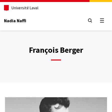
Aller
au
Université Laval
contenu
principal
Nadia Naffi
Ouvrir
François Berger