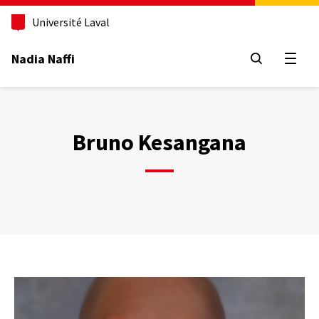
Aller
au
Université Laval
contenu
principal
Nadia Naffi
Ouvrir
Bruno Kesangana