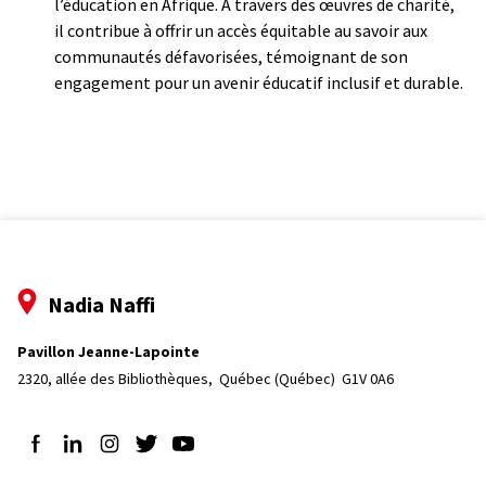
l’éducation en Afrique. À travers des œuvres de charité,
il contribue à offrir un accès équitable au savoir aux
communautés défavorisées, témoignant de son
engagement pour un avenir éducatif inclusif et durable.
Nadia Naffi
Pavillon Jeanne-Lapointe
2320, allée des Bibliothèques, 
Québec (Québec)  G1V 0A6
Suivez-nous sur Facebook
Suivez-nous sur LinkedIn
Suivez-nous sur Instagram
Suivez-nous sur Twitter
Suivez-nous sur YouTube