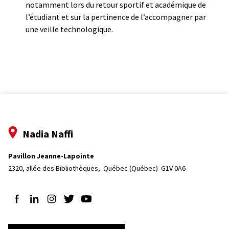
notamment lors du retour sportif et académique de
l’étudiant et sur la pertinence de l’accompagner par
une veille technologique.
Nadia Naffi
Pavillon Jeanne-Lapointe
2320, allée des Bibliothèques, 
Québec (Québec)  G1V 0A6
Suivez-nous sur Facebook
Suivez-nous sur LinkedIn
Suivez-nous sur Instagram
Suivez-nous sur Twitter
Suivez-nous sur YouTube