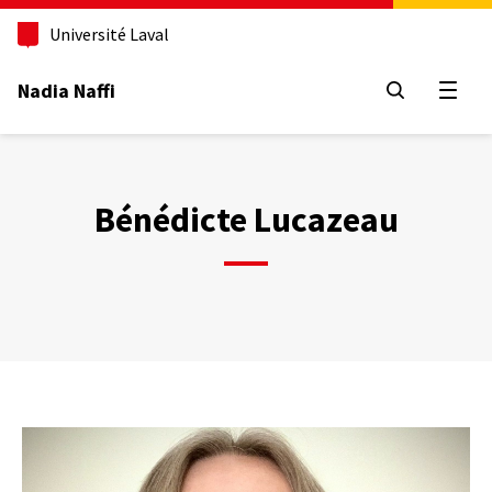
Aller
au
Université Laval
contenu
principal
Nadia Naffi
Ouvrir
Bénédicte Lucazeau