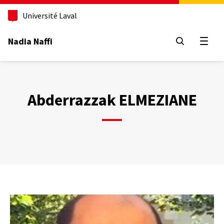
Aller
au
Université Laval
contenu
principal
Nadia Naffi
Ouvrir
Abderrazzak ELMEZIANE